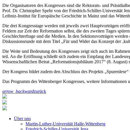
Die Organisatoren des Kongresses sind die Rektorats- und Präsidial
Prof. Dr. Christopher Spehr von der Friedrich-Schiller-Universität J
Leibniz-Institut für Europäische Geschichte in Mainz und das Witten
Die drei Kongresstage werden mit jeweils zwei Hauptvorträgen eröff
Feldern zur Zeit der Reformation selbst, die des zweiten Tages spür
Geschlechterfrage und die Medien. In den Sektionsvorträgen werden d
Diskussionsrunde mit dem Titel „Für und Wider das Konzept der ‚kul
Die Weite und Bedeutung des Kongresses zeigt sich auch im Rahmen
teil. An die Eröffnung schließt sich zudem ein Empfang der Landesreg
Wissenschaftlichen Beirat „Reformationsjubiläum 2017“ (8. August) 
Der Kongress bildet zudem den Abschluss des Projekts „Spurenlese“
Das Programm des Wittenberger Kongresses, weitere Informationen
arrow_backward
zurück
Über uns
Martin-Luther-Universität Halle-Wittenberg
Friedrich-Schiller-Universität Jena