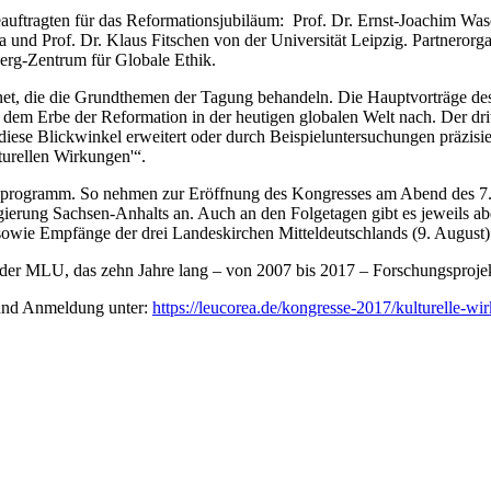
beauftragten für das Reformationsjubiläum: Prof. Dr. Ernst-Joachim Wa
ena und Prof. Dr. Klaus Fitschen von der Universität Leipzig. Partnero
berg-Zentrum für Globale Ethik.
net, die die Grundthemen der Tagung behandeln. Die Hauptvorträge des 
en dem Erbe der Reformation in der heutigen globalen Welt nach. Der d
iese Blickwinkel erweitert oder durch Beispieluntersuchungen präzisie
turellen Wirkungen'“.
programm. So nehmen zur Eröffnung des Kongresses am Abend des 7. Au
ierung Sachsen-Anhalts an. Auch an den Folgetagen gibt es jeweils abe
sowie Empfänge der drei Landeskirchen Mitteldeutschlands (9. August) 
 der MLU, das zehn Jahre lang – von 2007 bis 2017 – Forschungsproje
 und Anmeldung unter:
https://leucorea.de/kongresse-2017/kulturelle-wi