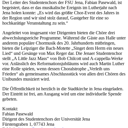
Der Leiter des Studentenchors der FSU Jena, Fabian Pasewald, ist
begeistert, dass er das musikalische Ereignis im Lutherjahr nach
Jena holen konnte: „Es wird das größte Chor-Event des Jahres in
der Region und wir sind stolz darauf, Gastgeber für eine so
hochkarätige Veranstaltung zu sein.“
Angeleitet von insgesamt vier Dirigenten bieten die Chöre drei
abwechslungsreiche Programme. Während die Gäste aus Halle unter
anderem populäre Chormusik des 20. Jahrhunderts mitbringen,
bieten die Leipziger die Bach-Motette „Singet dem Herrn ein neues
Lied“ und Gesänge von Max Reger dar. Die Jenaer Studentenchor
stellt „A Little Jazz Mass“ von Bob Chilcott und A-cappella-Werke
vor. Anlässlich des Reformationsjubiläums wird auch Martin Luther
eine Rolle spielen, wenn dessen Choralstrophe „Verleih uns
Frieden“ als gemeinsames Abschlussstück von allen drei Chören des
Unibundes musiziert wird.
Die Öffentlichkeit ist herzlich in die Stadtkirche in Jena eingeladen.
Der Eintritt ist frei, am Ausgang wird um eine individuelle Spende
gebeten.
Kontakt:
Fabian Pasewald
Dirigent des Studentenchors der Universität Jena
Fürstengraben 1, 07743 Jena