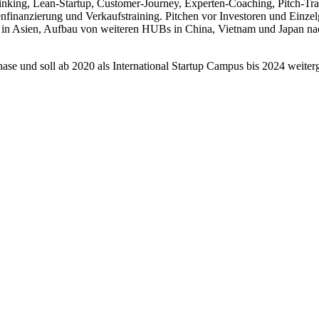
king, Lean-Startup, Customer-Journey, Experten-Coaching, Pitch-Tra
inanzierung und Verkaufstraining. Pitchen vor Investoren und Einzel
s in Asien, Aufbau von weiteren HUBs in China, Vietnam und Japan n
ase und soll ab 2020 als International Startup Campus bis 2024 weiter