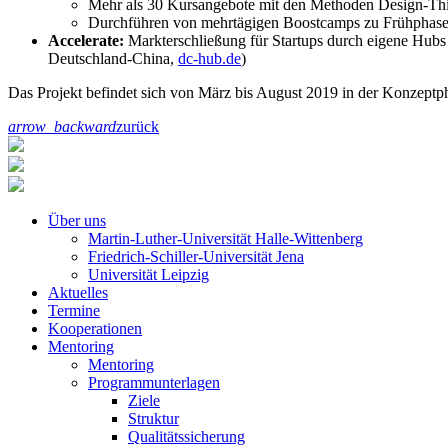
Mehr als 30 Kursangebote mit den Methoden Design-Thin
Durchführen von mehrtägigen Boostcamps zu Frühphasenf
Accelerate:
Markterschließung für Startups durch eigene Hub
Deutschland-China,
dc-hub.de
)
Das Projekt befindet sich von März bis August 2019 in der Konzeptph
arrow_backward
zurück
Über uns
Martin-Luther-Universität Halle-Wittenberg
Friedrich-Schiller-Universität Jena
Universität Leipzig
Aktuelles
Termine
Kooperationen
Mentoring
Mentoring
Programmunterlagen
Ziele
Struktur
Qualitätssicherung